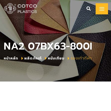
NA2 07BX63-800I
รองเท้ากีฬา
หน้าหลัก
ผลิตภัณฑ์
หนังเทียม