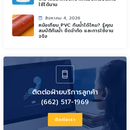
ใช้ได้นาน
สิงหาคม 4, 2026
หนังเทียม PVC กันน้ำได้ไหม? รู้คุณ
สมบัติกันน้ำ ขีดจำกัด และการใช้งาน
จริง
ติดต่อฝ่ายบริการลูกค้า
(662) 517-1969
ติดต่อเรา