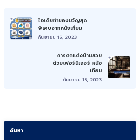
ไอเดียทำของขวัญสุด
พิเศษจากหนังเทียม
กันยายน 15, 2023
การตกแต่งบ้านสวย
ด้วยเฟอร์นิเจอร์ หนัง
เทียม
กันยายน 15, 2023
ค้นหา