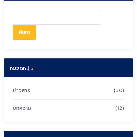
ค้นหา
หมวดหมู่
ข่าวสาร
(30)
บทความ
(12)