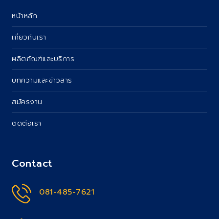
หน้าหลัก
เกี่ยวกับเรา
ผลิตภัณฑ์และบริการ
บทความและข่าวสาร
สมัครงาน
ติดต่อเรา
Contact
081-485-7621