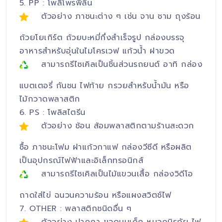
5. PP : โพลิโพรพิลีน
ตัวอย่าง ภาชนะต่าง ๆ เช่น จาน ชาม ถุงร้อน
ถ้วยโยเกิร์ต ถ้วยบะหมี่กึ่งสำเร็จรูป กล่องบรรจุ
อาหารสำหรับอุ่นในไมโครเวฟ แก้วน้ำ ฝาขวด
สามารถรีไซเคิลเป็นชิ้นส่วนรถยนต์ อาทิ กล่อง
แบตเตอรี่ กันชน ไฟท้าย กรวยสำหรับน้ำมัน หรือ
ไม้กวาดพลาสติก
6. PS : โพลิสไตรีน
ตัวอย่าง ช้อน ส้อมพลาสติกตามร้านสะดวก
ซื้อ ภาชนะโฟม ฝาแก้วกาแฟ กล่องวีซีดี หรือผลิต
เป็นอุปกรณ์ไฟฟ้าและอิเล็กทรอนิกส์
สามารถรีไซเคิลเป็นไม้แขวนเสื้อ กล่องวิดีโอ
ถาดใส่ไข่ ฉนวนความร้อน หรือแผงสวิตช์ไฟ
7. OTHER : พลาสติกชนิดอื่น ๆ
ตัวอย่าง ปากกา ขวดนมเด็ก หมวกนิรภัย ไฟ