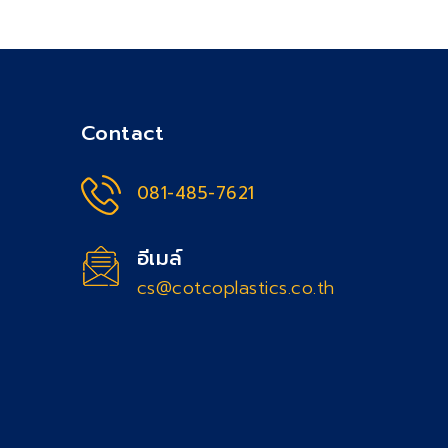
Contact
081-485-7621
อีเมล์
cs@cotcoplastics.co.th