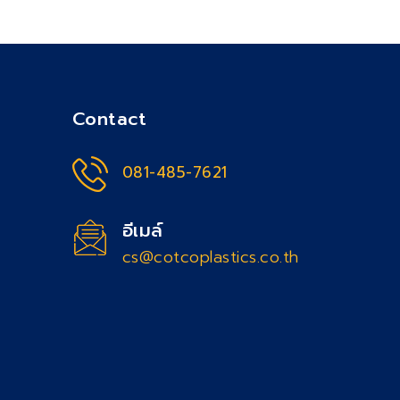
Contact
081-485-7621
อีเมล์
cs@cotcoplastics.co.th