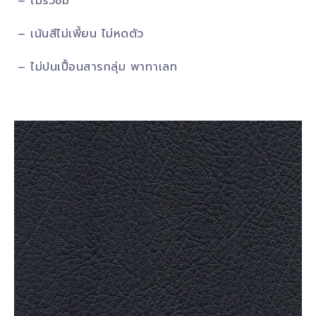
– ไม่รั่วซึม
– เน้นสีไม่เพี้ยน ไม่หดตัว
– ไม่ปนเปื้อนสารกลุ่ม พาทาเลท